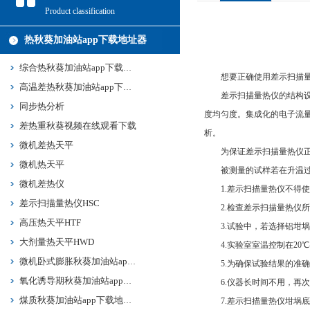
Product classification
热秋葵加油站app下载地址器
综合热秋葵加油站app下载地址
想要正确使用差示扫描量热仪
高温差热秋葵加油站app下载地址
差示扫描量热仪的结构设计与灵
同步热分析
度均匀度。集成化的电子流
差热重秋葵视频在线观看下载
析。
微机差热天平
为保证差示扫描量热仪正常使用
微机热天平
被测量的试样若在升温过程中能
微机差热仪
1.差示扫描量热仪不得使用硬
差示扫描量热仪HSC
2.检查差示扫描量热仪所有连接
高压热天平HTF
3.试验中，若选择铝坩埚为样品
大剂量热天平HWD
4.实验室室温控制在20℃-
微机卧式膨胀秋葵加油站app下载地址HPY
5.为确保试验结果的准确性
氧化诱导期秋葵加油站app下载地址HYD
6.仪器长时间不用，再次使用时
煤质秋葵加油站app下载地址HJMF
7.差示扫描量热仪坩埚底要平